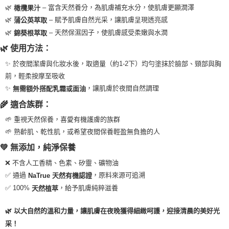
🌿
– 富含天然養分，為肌膚補充水分，使肌膚更顯潤澤
橄欖果汁
7-11純取貨 (先付款
🌿
– 賦予肌膚自然光采，讓肌膚呈現透亮感
蒲公英萃取
每筆NT$80，滿NT$999(含以上)免運費
🌿
– 天然保濕因子，使肌膚感受柔嫩與水潤
錦葵根萃取
宅配
🌿 使用方法：
每筆NT$100，滿NT$999(含以上)免運費
✨ 於夜間潔膚與化妝水後，取適量（約1-2下）均勻塗抹於臉部、頸部與胸
離島宅配（澎湖、金門、馬祖、小琉球）
前，輕柔按摩至吸收
✨
，讓肌膚於夜間自然調理
無需額外搭配乳霜或面油
每筆NT$250，滿NT$3,000(含以上)免運費
🌾 適合族群：
付款後門市自取
🌱 重視天然保養，喜愛有機護膚的族群
免運費
🌱 熟齡肌、乾性肌，或希望夜間保養輕盈無負擔的人
💚 無添加，純淨保養
❌ 不含人工香精、色素、矽靈、礦物油
✅ 通過
，原料來源可追溯
NaTrue 天然有機認證
✅ 100%
，給予肌膚純粹滋養
天然植萃
🌿 以大自然的溫和力量，讓肌膚在夜晚獲得細緻呵護，迎接清晨的美好光
采！