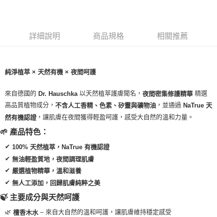
LINE Pay
Apple Pay
詳細說明
商品規格
相關推薦
街口支付
悠遊付
純淨植萃 × 天然有機 × 夜間呵護
Google Pay
來自德國的
以天然植萃護膚聞名，
精選
Dr. Hauschka
夜間密集修護精華
ATM付款
高品質植物成分，
，並通過
不含人工香精、色素、矽靈與礦物油
NaTrue 天
，讓肌膚在夜間獲得輕盈呵護，感受大自然的溫和力量。
然有機認證
運送方式
🌱 產品特色：
全家取貨付款
✔
100% 天然植萃，NaTrue 有機認證
每筆NT$80，滿NT$999(含以上)免運費
✔
無油輕盈質地，夜間調理肌膚
全家純取貨 (先付款
✔
嚴選植物精華，溫和滋養
每筆NT$80，滿NT$999(含以上)免運費
✔
無人工添加，回歸肌膚純粹之美
7-11取貨付款
🍃 主要成分與天然呵護
每筆NT$80，滿NT$999(含以上)免運費
🌿
– 來自大自然的溫和呵護，讓肌膚維持穩定感受
檀香木水