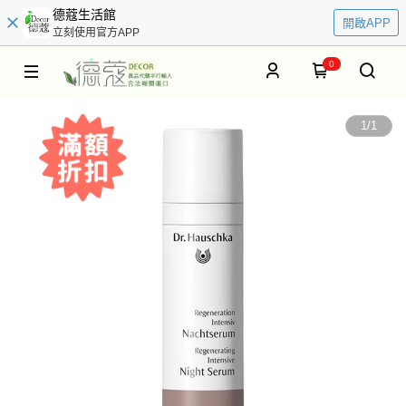
德蔻生活館
開啟APP
立刻使用官方APP
0
1
/
1