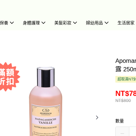
保養
身體護理
美髮彩妝
婦幼用品
生活居家
Apom
露 250m
超取滿NT$
NT$7
NT$800
數量