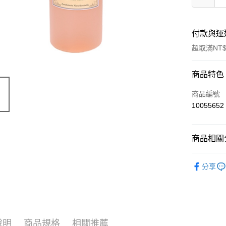
付款與運
超取滿NT$
付款方式
商品特色
信用卡一
商品編號
10055652
超商取貨
LINE Pay
商品相關分
Apple Pay
有機保養
分享
街口支付
🔥 滿額折
悠遊付
Google Pa
說明
商品規格
相關推薦
ATM付款