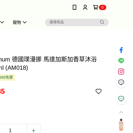
0
寵物
anum 德國璞漫挪 馬達加斯加香草沐浴
l (AM018)
999免運
85