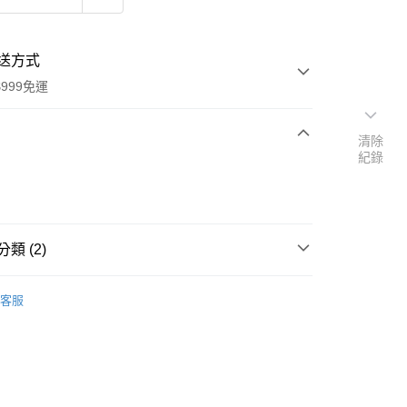
送方式
999免運
清除
紀錄
次付款
付款
類 (2)
品牌
德國 Apomanum 璞漫挪
客服
扣｜湊金額享優惠 👀
y