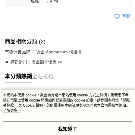
規格
250ml
客服
商品相關分類 (2)
有機保養品牌
德國 Apomanum 璞漫挪
🔥 滿額折扣｜湊金額享優惠 👀
本分類熱銷
全站排行
本網站中使用 cookie，欲查詢有關本網站使用 cookie 方式之詳情，及若您不希
熱門標籤
望在電腦上使用 cookie 時應如何變更電腦的 cookie 設定，請參閱本網站「
隱私
權條款
」之 Cookie 聲明。您繼續使用本網站即表示您同意本公司得按本網站使
用條款之 Cookie 聲明使用 cookie。
了解更多 >
我知道了