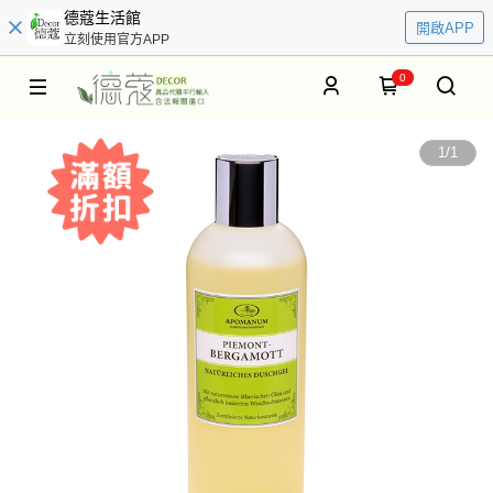
德蔻生活館
開啟APP
立刻使用官方APP
0
1
/
1