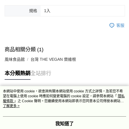
規格
1入
客服
商品相關分類 (1)
風味食品館
台灣 THE VEGAN 樂維根
本分類熱銷
全站排行
本網站中使用 cookie，欲查詢有關本網站使用 cookie 方式之詳情，及若您不希
熱門標籤
望在電腦上使用 cookie 時應如何變更電腦的 cookie 設定，請參閱本網站「
隱私
權條款
」之 Cookie 聲明。您繼續使用本網站即表示您同意本公司得按本網站使
用條款之 Cookie 聲明使用 cookie。
了解更多 >
我知道了