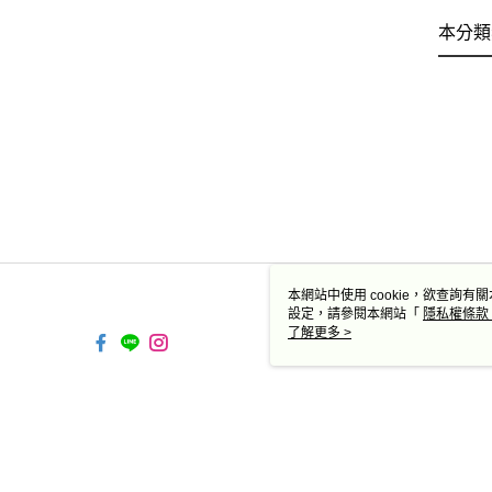
本分類
本網站中使用 cookie，欲查詢有關
設定，請參閱本網站「
隱私權條款
使用 cookie。
了解更多 >