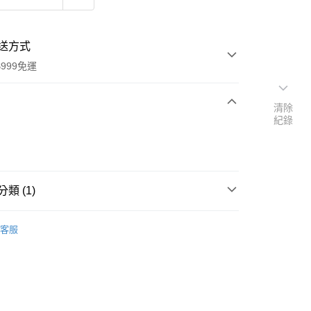
送方式
999免運
清除
紀錄
次付款
付款
類 (1)
館
台灣 THE VEGAN 樂維根
客服
y