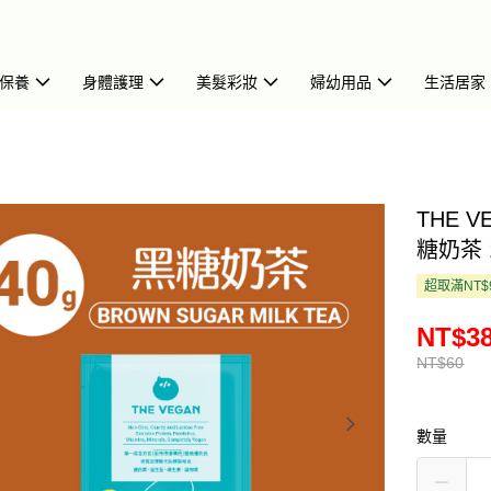
保養
身體護理
美髮彩妝
婦幼用品
生活居家
THE 
糖奶茶 1
超取滿NT$
NT$3
NT$60
數量