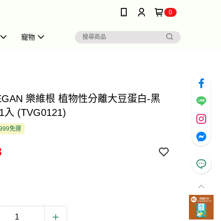
0
寵物
VEGAN 樂維根 植物性分離大豆蛋白-黑
入 (TVG0121)
999免運
8