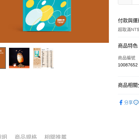
付款與運
超取滿NT$
付款方式
商品特色
信用卡一
商品編號
10087652
超商取貨
LINE Pay
商品相關分
Apple Pay
風味食品
分享
街口支付
悠遊付
Google Pa
說明
商品規格
相關推薦
ATM付款