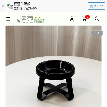
德蔻生活館
開啟APP
立刻使用官方APP
0
1
/
1