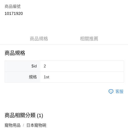
商品編號
超商取貨付款
10171920
LINE Pay
Apple Pay
商品規格
相關推薦
街口支付
悠遊付
商品規格
Google Pay
$id
2
ATM付款
規格
1st
運送方式
客服
全家取貨付款
每筆NT$80，滿NT$999(含以上)免運費
全家純取貨 (先付款
商品相關分類 (1)
每筆NT$80，滿NT$999(含以上)免運費
寵物用品
日本寵物碗