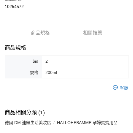
超商取貨付款
10254572
LINE Pay
Apple Pay
商品規格
相關推薦
街口支付
悠遊付
商品規格
Google Pay
$id
2
ATM付款
規格
200ml
運送方式
客服
全家取貨付款
每筆NT$80，滿NT$999(含以上)免運費
全家純取貨 (先付款
商品相關分類 (1)
每筆NT$80，滿NT$999(含以上)免運費
德國 DM 連鎖生活美妝店
HALLOHEBAMME 孕婦寶寶用品
7-11取貨付款