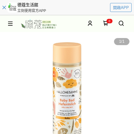
德蔻生活館
開啟APP
立刻使用官方APP
0
1
/
1