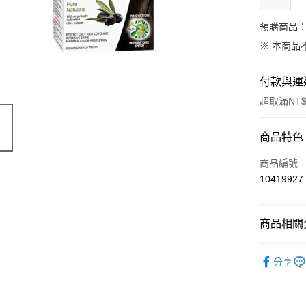
預購商品：
※ 本商品
付款與運
超取滿NT$
付款方式
商品特色
信用卡一
商品編號
10419927
超商取貨
LINE Pay
商品相關分
Apple Pay
天然保養
分享
街口支付
悠遊付