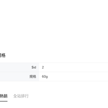
離島宅配
每筆NT$2
付款後門
免運費
規格
$id
2
規格
60g
熱銷
全站排行