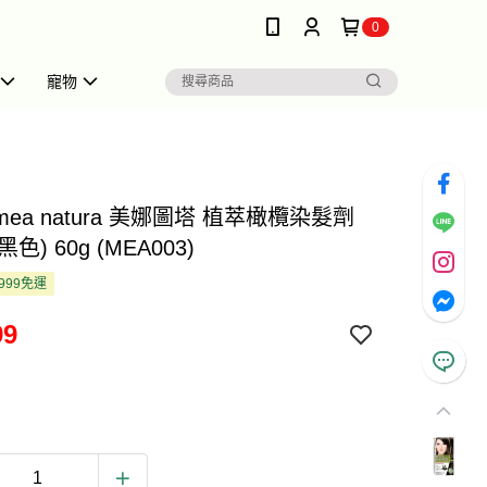
0
寵物
 mea natura 美娜圖塔 植萃橄欖染髮劑
黑色) 60g (MEA003)
999免運
99