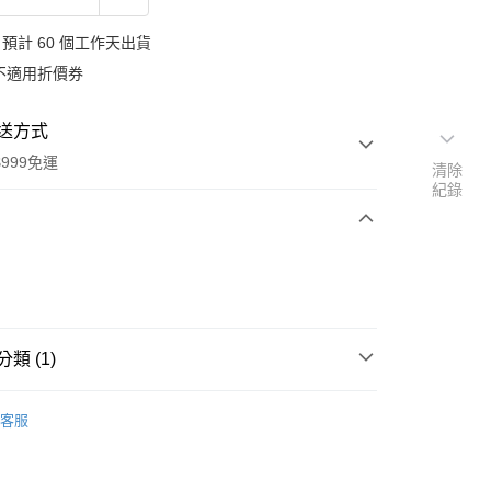
預計 60 個工作天出貨
不適用折價券
送方式
999免運
清除
紀錄
次付款
付款
類 (1)
品牌
希臘 mea natura 美娜圖塔
客服