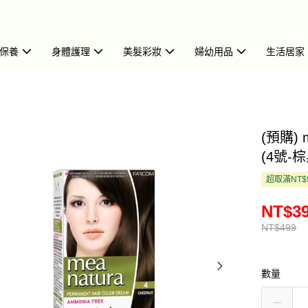
保養
身體護理
美髮彩妝
婦幼用品
生活居家
(預購)
(4號-棕
超取滿NT$
NT$3
NT$499
數量