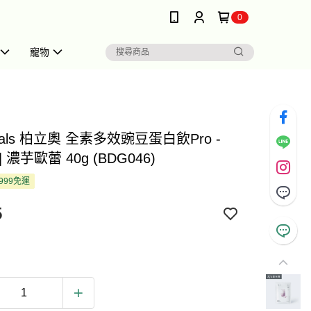
0
寵物
goals 柏立奧 全素多效豌豆蛋白飲Pro -
 濃芋歐蕾 40g (BDG046)
999免運
5