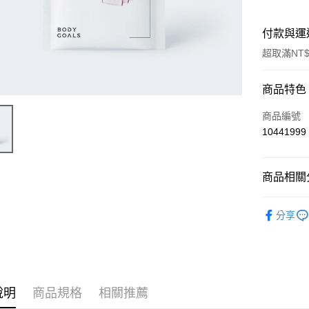
付款與運
超取滿NT$
付款方式
商品特色
信用卡一
商品編號
10441999
超商取貨
LINE Pay
商品相關分
Apple Pay
風味食品
分享
街口支付
悠遊付
Google Pa
說明
商品規格
相關推薦
ATM付款