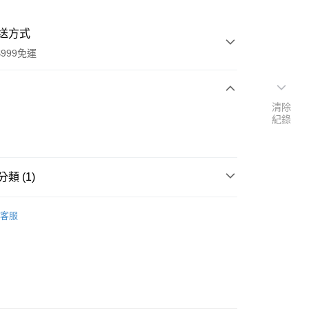
送方式
999免運
清除
次付款
紀錄
付款
類 (1)
館
台灣 bodygoals 柏立奧
客服
y