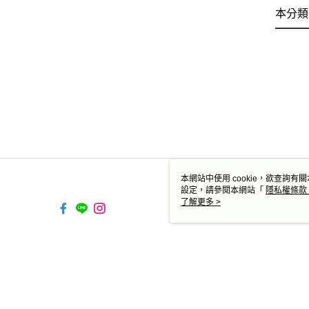
本分類
本網站中使用 cookie，欲查詢有關
設定，請參閱本網站「
隱私權條款
使用 cookie。
了解更多 >