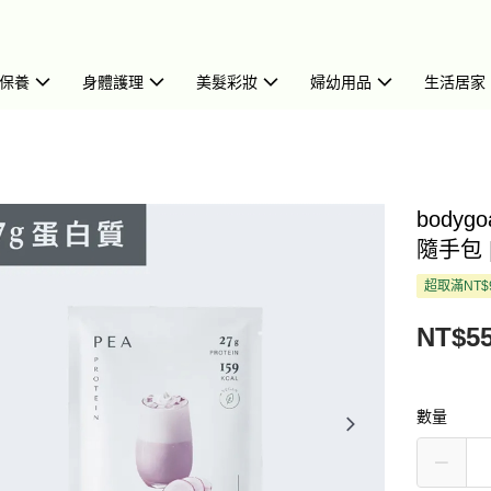
保養
身體護理
美髮彩妝
婦幼用品
生活居家
body
隨手包 |
超取滿NT$
NT$5
數量