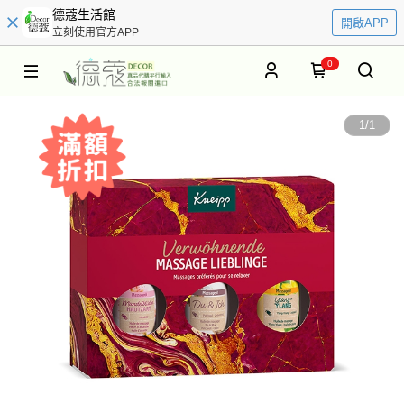
德蔻生活館
開啟APP
立刻使用官方APP
0
1
/
1