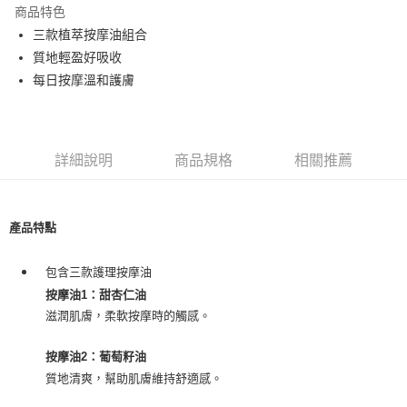
商品特色
Apple Pay
三款植萃按摩油組合
質地輕盈好吸收
街口支付
每日按摩溫和護膚
悠遊付
Google Pay
詳細說明
商品規格
相關推薦
ATM付款
運送方式
產品特點
全家取貨付款
每筆NT$80，滿NT$999(含以上)免運費
包含三款護理按摩油
按摩油1：甜杏仁油
全家純取貨 (先付款
滋潤肌膚，柔軟按摩時的觸感。
每筆NT$80，滿NT$999(含以上)免運費
7-11取貨付款
按摩油2：葡萄籽油
質地清爽，幫助肌膚維持舒適感。
每筆NT$80，滿NT$999(含以上)免運費