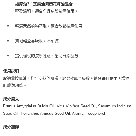
7-11純取貨 (先付款
按摩油3：芝麻油與葵花籽油混合
每筆NT$80，滿NT$999(含以上)免運費
輕盈溫和，適合全身放鬆按摩使用。
宅配
精選天然植物萃取，適合放鬆按摩使用
每筆NT$100，滿NT$999(含以上)免運費
離島宅配（澎湖、金門、馬祖、小琉球）
質地輕盈易吸收，不油膩
每筆NT$250，滿NT$3,000(含以上)免運費
提供愉悅的按摩體驗，幫助舒緩疲勞
付款後門市自取
免運費
使用說明
取適量按摩油，均勻塗抹於肌膚，輕柔按摩至吸收。適合每日使用，增添
肌膚滋潤感。
成分原文
Prunus Amygdalus Dulcis Oil, Vitis Vinifera Seed Oil, Sesamum Indicum
Seed Oil, Helianthus Annuus Seed Oil, Aroma, Tocopherol
成分翻譯