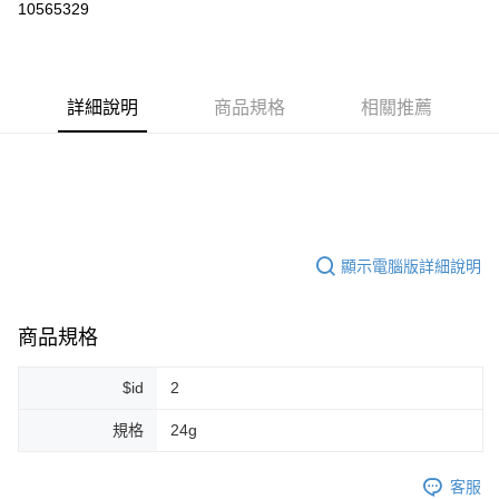
10565329
LINE Pay
Apple Pay
詳細說明
商品規格
相關推薦
街口支付
悠遊付
Google Pay
ATM付款
顯示電腦版詳細說明
運送方式
全家取貨付款
商品規格
每筆NT$80，滿NT$999(含以上)免運費
$id
2
全家純取貨 (先付款
規格
24g
每筆NT$80，滿NT$999(含以上)免運費
7-11取貨付款
客服