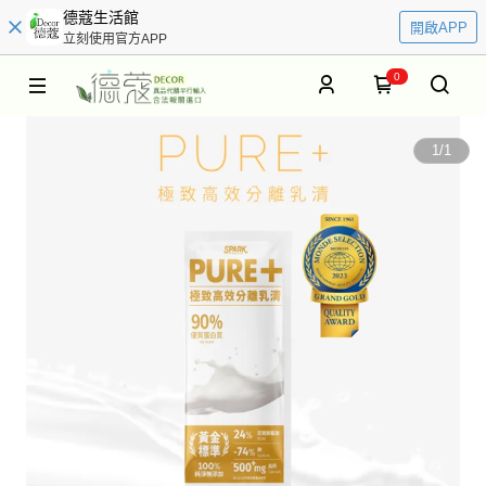
德蔻生活館
開啟APP
立刻使用官方APP
0
1
/
1