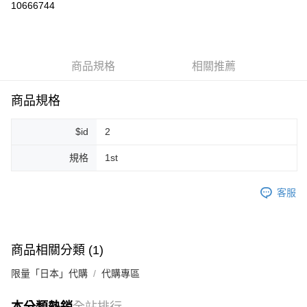
10666744
LINE Pay
Apple Pay
商品規格
相關推薦
街口支付
悠遊付
商品規格
Google Pay
$id
2
ATM付款
規格
1st
運送方式
客服
全家取貨付款
每筆NT$80，滿NT$999(含以上)免運費
全家純取貨 (先付款
商品相關分類 (1)
每筆NT$80，滿NT$999(含以上)免運費
限量「日本」代購
代購專區
7-11取貨付款
本分類熱銷
全站排行