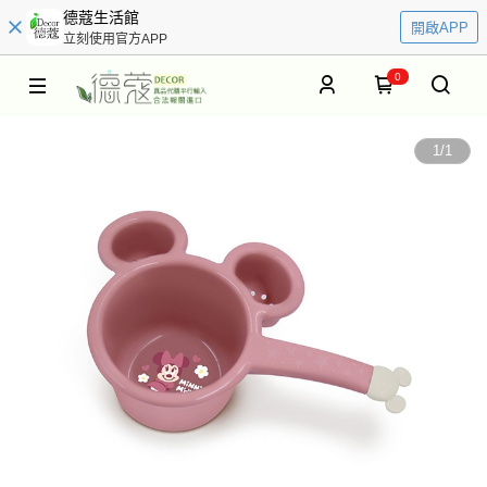
德蔻生活館
開啟APP
立刻使用官方APP
0
1
/
1