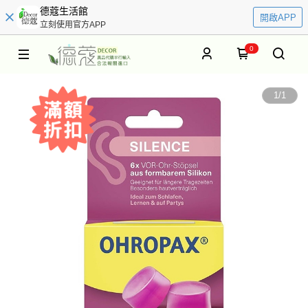
德蔻生活館
開啟APP
立刻使用官方APP
0
1
/
1