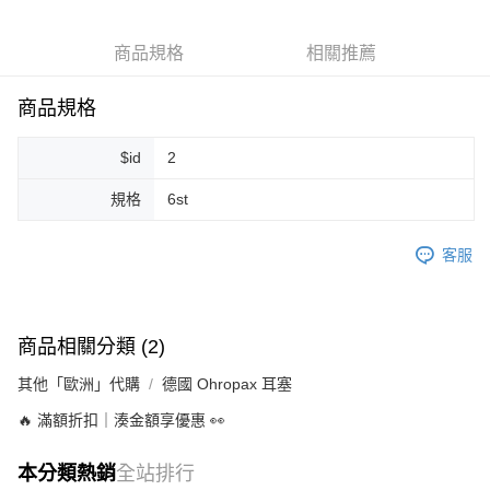
Apple Pay
商品規格
相關推薦
街口支付
悠遊付
商品規格
Google Pay
$id
2
ATM付款
規格
6st
運送方式
客服
全家取貨付款
每筆NT$80，滿NT$999(含以上)免運費
全家純取貨 (先付款
商品相關分類 (2)
每筆NT$80，滿NT$999(含以上)免運費
其他「歐洲」代購
德國 Ohropax 耳塞
7-11取貨付款
🔥 滿額折扣｜湊金額享優惠 👀
每筆NT$80，滿NT$999(含以上)免運費
本分類熱銷
全站排行
7-11純取貨 (先付款