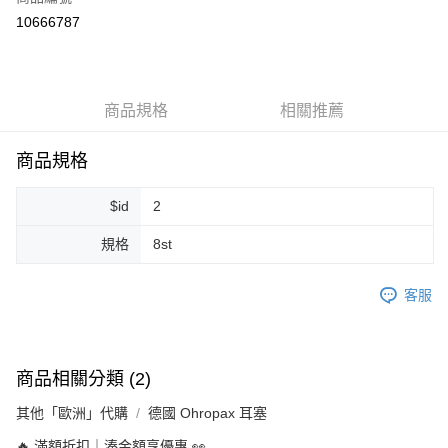
超商取貨付款
10666787
LINE Pay
Apple Pay
商品規格
相關推薦
街口支付
悠遊付
商品規格
Google Pay
$id
2
ATM付款
規格
8st
運送方式
客服
全家取貨付款
每筆NT$80，滿NT$999(含以上)免運費
全家純取貨 (先付款
商品相關分類 (2)
每筆NT$80，滿NT$999(含以上)免運費
其他「歐洲」代購
德國 Ohropax 耳塞
7-11取貨付款
🔥 滿額折扣｜湊金額享優惠 👀