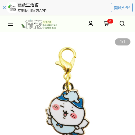
德蔻生活館
開啟APP
立刻使用官方APP
0
1
/
1