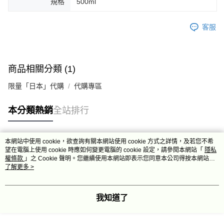
規格
500ml
客服
商品相關分類 (1)
限量「日本」代購
代購專區
本分類熱銷
全站排行
本網站中使用 cookie，欲查詢有關本網站使用 cookie 方式之詳情，及若您不希
熱門標籤
望在電腦上使用 cookie 時應如何變更電腦的 cookie 設定，請參閱本網站「
隱私
權條款
」之 Cookie 聲明。您繼續使用本網站即表示您同意本公司得按本網站使
用條款之 Cookie 聲明使用 cookie。
了解更多 >
我知道了