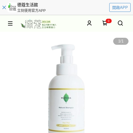
德蔻生活館
開啟APP
立刻使用官方APP
0
1
/
1