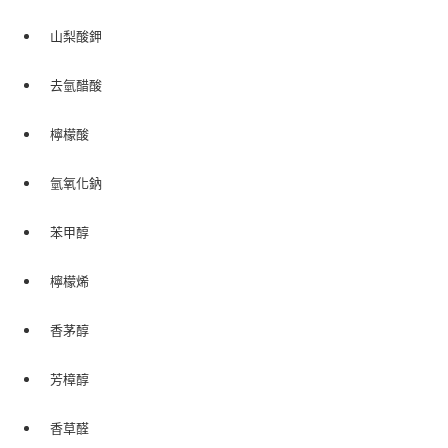
山梨酸鉀
去氫醋酸
檸檬酸
氫氧化鈉
苯甲醇
檸檬烯
香茅醇
芳樟醇
香草醛