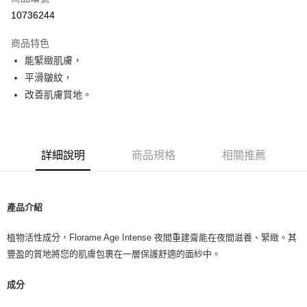
超商取貨付款
10736244
LINE Pay
商品特色
Apple Pay
能緊緻肌膚，
平滑皺紋，
街口支付
改善肌膚質地。
悠遊付
Google Pay
詳細說明
商品規格
相關推薦
ATM付款
運送方式
產品介紹
全家取貨付款
每筆NT$80，滿NT$999(含以上)免運費
植物活性成分，Florame Age Intense 夜間重建膏能在夜間滋養、緊緻。其
豐盈的質地將您的肌膚包裹在一層保護舒適的面紗中。
全家純取貨 (先付款
每筆NT$80，滿NT$999(含以上)免運費
成分
7-11取貨付款