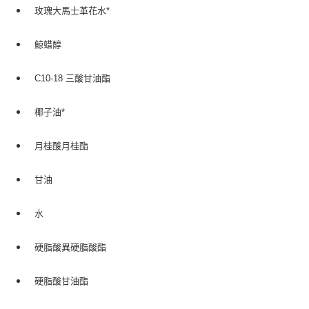
玫瑰大馬士革花水*
每筆NT$80，滿NT$999(含以上)免運費
7-11純取貨 (先付款
鯨蜡醇
每筆NT$80，滿NT$999(含以上)免運費
C10-18 三酸甘油酯
宅配
每筆NT$100，滿NT$999(含以上)免運費
椰子油*
離島宅配（澎湖、金門、馬祖、小琉球）
每筆NT$250，滿NT$3,000(含以上)免運費
月桂酸月桂酯
付款後門市自取
甘油
免運費
水
硬脂酸異硬脂酸酯
硬脂酸甘油酯