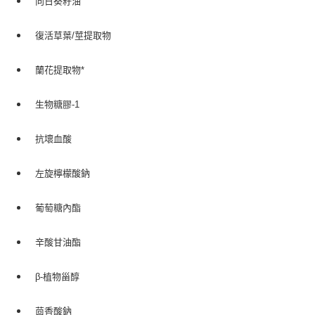
向日葵籽油
復活草葉/莖提取物
蘭花提取物*
生物糖膠-1
抗壞血酸
左旋檸檬酸鈉
葡萄糖內酯
辛酸甘油酯
β-植物甾醇
茴香酸鈉