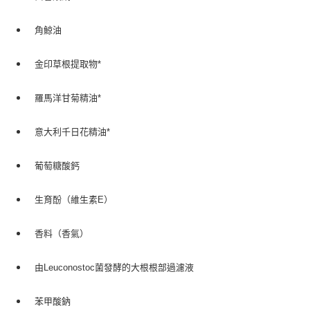
角鯨油
金印草根提取物*
羅馬洋甘菊精油*
意大利千日花精油*
葡萄糖酸鈣
生育酚（維生素E）
香料（香氣）
由Leuconostoc菌發酵的大根根部過濾液
苯甲酸鈉