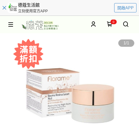
德蔻生活館
開啟APP
立刻使用官方APP
0
1
/
1