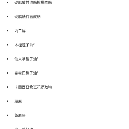
硬脂酸甘油酯檸檬酸酯
硬脂酰谷氨酸鈉
丙二醇
木槿種子油*
仙人掌種子油*
霍霍巴種子油*
卡蘭西亞紫斑花提取物
糖原
黃原膠