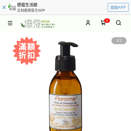
德蔻生活館
開啟APP
立刻使用官方APP
0
1
/
1