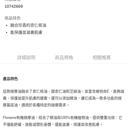
超商取貨付款
10742669
LINE Pay
商品特色
Apple Pay
融合珍貴的杏仁核油
能保護並滋養肌膚
街口支付
悠遊付
Google Pay
詳細說明
商品規格
相關推薦
ATM付款
產品特色
運送方式
全家取貨付款
這款按摩油融合了杏仁核油、甜杏仁油和芝麻油，並富含維他命E，能夠滋
每筆NT$80，滿NT$999(含以上)免運費
養、保護並提升肌膚的健康。還可以添加精油，讓它成為一款多功能的按
摩基底油，適用於各種特定的按摩需求。
全家純取貨 (先付款
每筆NT$80，滿NT$999(含以上)免運費
Florame有機按摩油，結合了精油與100%有機植物油，提供雙重功效：它
不僅能舒緩、放鬆或塑形身體，還能滋養、保護並改善肌膚。
7-11取貨付款