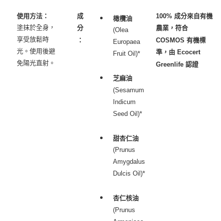
每筆NT$80，滿NT$999(含以上)免運費
使用方法：
成
100% 成分來自有機
橄欖油
塗抹於全身，
分
農業，符合
7-11純取貨 (先付款
(Olea
享受放鬆時
：
COSMOS 有機標
每筆NT$80，滿NT$999(含以上)免運費
Europaea
光。使用後避
準，由 Ecocert
Fruit Oil)*
宅配
免陽光直射。
Greenlife 認證
每筆NT$100，滿NT$999(含以上)免運費
芝麻油
(Sesamum
離島宅配（澎湖、金門、馬祖、小琉球）
Indicum
每筆NT$250，滿NT$3,000(含以上)免運費
Seed Oil)*
付款後門市自取
免運費
甜杏仁油
(Prunus
Amygdalus
Dulcis Oil)*
杏仁核油
(Prunus