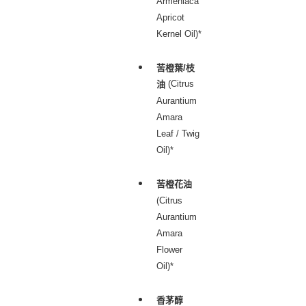
Armeniaca
Apricot
Kernel Oil)*
苦橙葉/枝
(Citrus
油
Aurantium
Amara
Leaf / Twig
Oil)*
苦橙花油
(Citrus
Aurantium
Amara
Flower
Oil)*
香茅醇