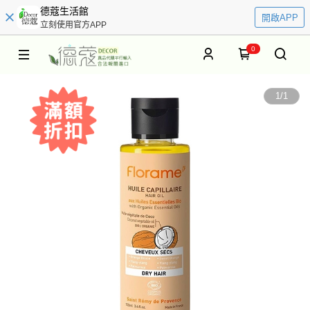
德蔻生活館
開啟APP
立刻使用官方APP
0
1
/
1