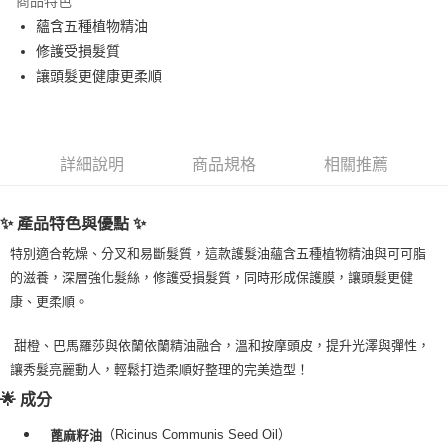
商品特色
Apple Pay
蘊含五種植物精油
修護受損髮質
街口支付
讓頭髮更健康更柔順
悠遊付
Google Pay
詳細說明
商品規格
相關推薦
ATM付款
運送方式
✨ 產品特色與優點 ✨
全家取貨付款
特別適合乾燥、分叉和易斷髮質，這款護髮油蘊含五種植物精油與可可脂
的滋養，深層強化髮絲，修護受損髮質，同時形成保護膜，讓頭髮更健
每筆NT$80，滿NT$999(含以上)免運費
康、更柔順。
全家純取貨 (先付款
每筆NT$80，滿NT$999(含以上)免運費
甜橙、巴馬羅莎與依蘭依蘭精油融合，溫和按摩頭皮，提升光澤與彈性，
讓秀髮亮麗動人，輕鬆打造柔順好整理的完美造型！
7-11取貨付款
🌟 成分
每筆NT$80，滿NT$999(含以上)免運費
（Ricinus Communis Seed Oil）
蓖麻籽油
7-11純取貨 (先付款