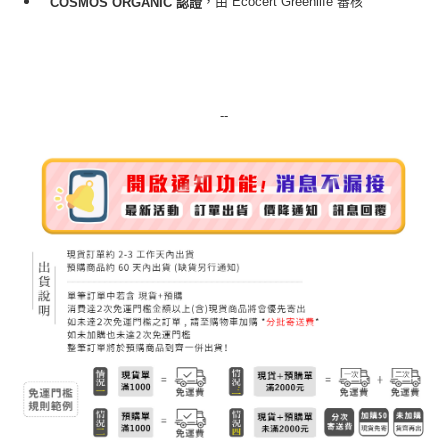
，由 Ecocert Greenlife 審核
COSMOS ORGANIC 認證
--