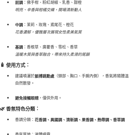
：佛手柑、粉紅胡椒、乳香、甜橙
前調
每筆NT$80，滿NT$999(含以上)免運費
明亮、辛香與柑橘交織，開場清新動人
宅配
：茉莉、玫瑰、鳶尾花、橙花
中調
每筆NT$100，滿NT$999(含以上)免運費
花香濃郁，優雅層次展現女性柔美氣質
離島宅配（澎湖、金門、馬祖、小琉球）
每筆NT$250，滿NT$3,000(含以上)免運費
：香根草、廣藿香、雪松、香草
基調
溫暖木質與香草融合，帶來持久柔滑的尾韻
付款後門市自取
免運費
🧴
：
使用方式
建議噴灑於
（頸部、胸口、手腕內側），香氣將隨體溫
脈搏跳動處
自然散發。
，僅供外用。
避免接觸眼睛
🌿
：
香氛特色分類
香調分類：
花香調、異國調、清新調、果香調、熱帶調、香草調
香氛質地：液體噴霧