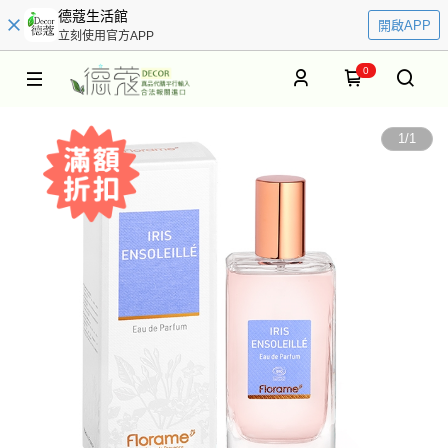
德蔻生活館
開啟APP
立刻使用官方APP
0
1
/
1