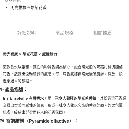
商品特色
Apple Pay
明亮柑橘與馥郁花香
街口支付
悠遊付
詳細說明
商品規格
相關推薦
Google Pay
ATM付款
柔光鳶尾 × 陽光花語 × 感性魅力
運送方式
這款香水以柔和、感性的粉質香調為核心，融合陽光般的明亮柑橘與馥郁
全家取貨付款
花香，散發出優雅細膩的氣息。每一滴香氣都像陽光灑落肌膚，釋放一段
每筆NT$80，滿NT$999(含以上)免運費
溫柔迷人的旅程。
✨
：
產品描述
全家純取貨 (先付款
，是一款
，其粉質與花香調
Iris Ensoleillé 有機香水
令人著迷的陽光系香氛
每筆NT$80，滿NT$999(含以上)免運費
交織出柔美而感性的氣息，形成一抹令人難以忘懷的香氛餘韻。輕柔包覆
7-11取貨付款
肌膚，綻放出豐盈而迷人的花香氛圍。
每筆NT$80，滿NT$999(含以上)免運費
🌸
：
香調結構（Pyramide olfactive）
7-11純取貨 (先付款