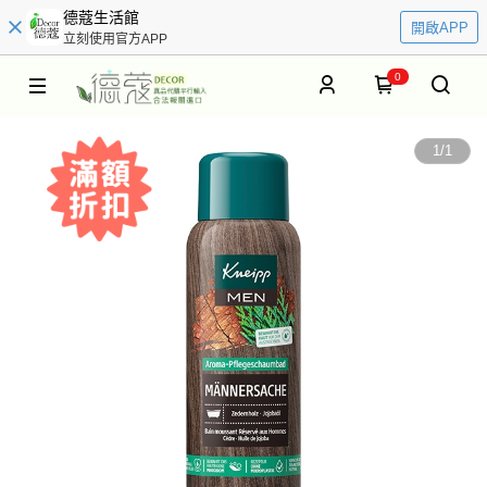
德蔻生活館
開啟APP
立刻使用官方APP
0
1
/
1