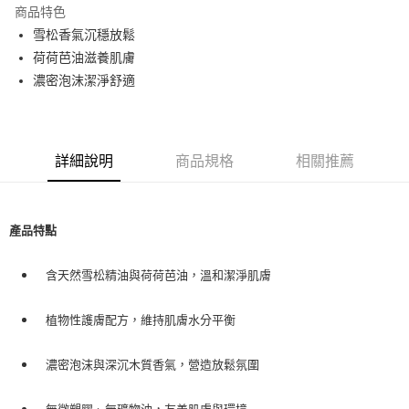
商品特色
Apple Pay
雪松香氣沉穩放鬆
荷荷芭油滋養肌膚
街口支付
濃密泡沫潔淨舒適
悠遊付
Google Pay
詳細說明
商品規格
相關推薦
ATM付款
運送方式
產品特點
全家取貨付款
每筆NT$80，滿NT$999(含以上)免運費
含天然雪松精油與荷荷芭油，溫和潔淨肌膚
全家純取貨 (先付款
植物性護膚配方，維持肌膚水分平衡
每筆NT$80，滿NT$999(含以上)免運費
7-11取貨付款
濃密泡沫與深沉木質香氣，營造放鬆氛圍
每筆NT$80，滿NT$999(含以上)免運費