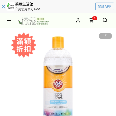
德蔻生活館
開啟APP
立刻使用官方APP
0
1
/
1