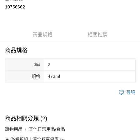
超商取貨付款
10756662
LINE Pay
Apple Pay
商品規格
相關推薦
街口支付
悠遊付
商品規格
Google Pay
$id
2
ATM付款
規格
473ml
運送方式
客服
全家取貨付款
每筆NT$80，滿NT$999(含以上)免運費
全家純取貨 (先付款
商品相關分類 (2)
每筆NT$80，滿NT$999(含以上)免運費
寵物用品
其他日常用品/食品
7-11取貨付款
🔥 滿額折扣｜湊金額享優惠 👀