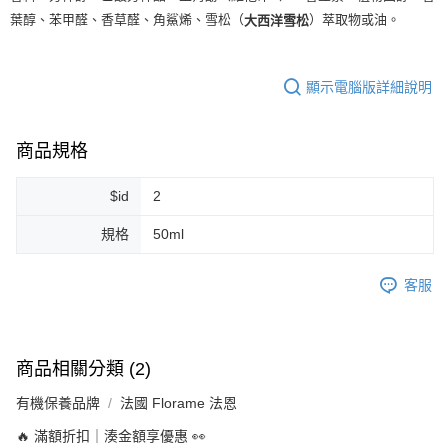
葉醇、苯甲醛、香草醛、角鯊烯、雪松（
）萃取物或油。
大西洋雪松
每筆NT$80，滿NT$999(含以上)免運費
宅配
每筆NT$100，滿NT$999(含以上)免運費
顯示電腦版詳細說明
離島宅配（澎湖、金門、馬祖、小琉球）
商品規格
每筆NT$250，滿NT$3,000(含以上)免運費
付款後門市自取
$id
2
免運費
規格
50ml
客服
商品相關分類 (2)
有機保養品牌
法國 Florame 法恩
🔥 滿額折扣｜湊金額享優惠 👀