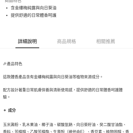
商品特色
Apple Pay
含金縷梅純露與向日葵油
提供舒適的日常體香呵護
街口支付
悠遊付
Google Pay
詳細說明
商品規格
相關推薦
ATM付款
🎉產品特色
運送方式
全家取貨付款
這款體香產品含有金縷梅純露與向日葵油等植物來源成分。
每筆NT$80，滿NT$999(含以上)免運費
配方設計著重日常肌膚保養與清新使用感，提供舒適的日常體香呵護體
全家純取貨 (先付款
驗。
每筆NT$80，滿NT$999(含以上)免運費
🔸
成分
7-11取貨付款
每筆NT$80，滿NT$999(含以上)免運費
玉米澱粉、乳木果油、椰子油、碳酸氫鈉、向日葵籽油、癸二酸甘油酯、
7-11純取貨 (先付款
香料、芳樟醇、乙酸芳樟酯、生育酚（維他命E）、香豆素、植物固醇、香