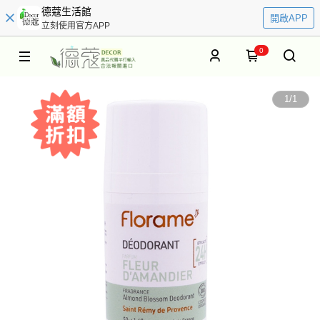
德蔻生活館
開啟APP
立刻使用官方APP
0
1
/
1