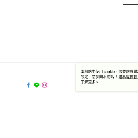
本網站中使用 cookie，欲查詢有關
設定，請參閱本網站「
隱私權條款
使用 cookie。
了解更多 >
TW-MWG1-67-205 Web2.0
© 2026 by 德蔻天然有機產品有限公司