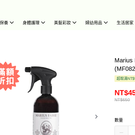
保養
身體護理
美髮彩妝
婦幼用品
生活居家
Mariu
(MF082
超取滿NT$
NT$4
NT$650
數量