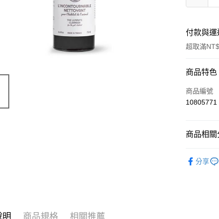
付款與運
超取滿NT$
付款方式
商品特色
信用卡一
商品編號
10805771
超商取貨
LINE Pay
商品相關分
Apple Pay
有機保養
分享
街口支付
🔥 滿額折
悠遊付
Google Pa
說明
商品規格
相關推薦
ATM付款