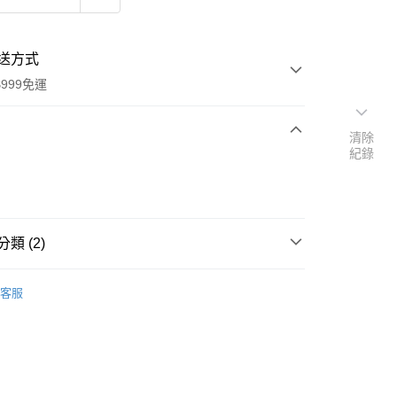
送方式
999免運
清除
紀錄
次付款
付款
類 (2)
品牌
法國 Marius Fabre 法鉑馬賽皂
客服
扣｜湊金額享優惠 👀
y