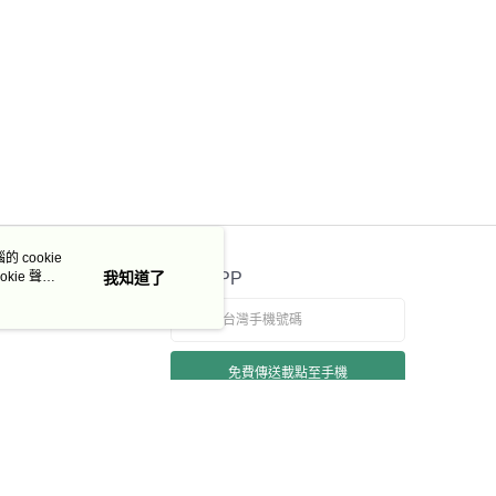
 cookie
kie 聲明
我知道了
官方APP
免費傳送載點至手機
若接到可疑電話，請洽詢165反詐騙專線
本站最佳瀏覽環境請使用 Google Chrome、Firefox 或 Edge 以上版本