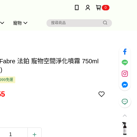
0
寵物
s Fabre 法鉑 寵物空間淨化噴霧 750ml
)
999免運
55