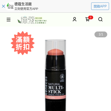
德蔻生活館
開啟APP
立刻使用官方APP
0
1
/
1