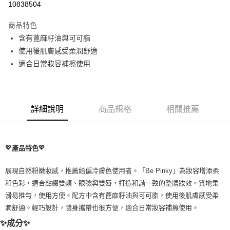
10838504
LINE Pay
商品特色
Apple Pay
含有蓖麻籽油與可可脂
使用後肌膚感受柔潤舒適
街口支付
適合日常妝容補擦使用
悠遊付
Google Pay
詳細說明
商品規格
相關推薦
ATM付款
運送方式
💖
💖
產品特色
全家取貨付款
每筆NT$80，滿NT$999(含以上)免運費
展現自然粉嫩妝感，推薦給偏冷膚色使用者。「Be Pinky」為妝容增添柔
和色彩，適合點綴雙頰、眼瞼與雙唇，打造和諧一致的整體妝效。質地柔
全家純取貨 (先付款
滑易推勻，使用方便。配方中含有蓖麻籽油與可可脂，使用後肌膚感受柔
每筆NT$80，滿NT$999(含以上)免運費
潤舒適。輕巧設計，隨身攜帶也很方便，適合日常妝容補擦使用。
7-11取貨付款
✨成分✨