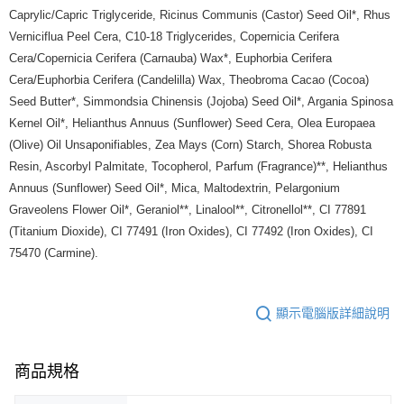
每筆NT$80，滿NT$999(含以上)免運費
Caprylic/Capric Triglyceride, Ricinus Communis (Castor) Seed Oil*, Rhus
Verniciflua Peel Cera, C10-18 Triglycerides, Copernicia Cerifera
7-11純取貨 (先付款
Cera/Copernicia Cerifera (Carnauba) Wax*, Euphorbia Cerifera
每筆NT$80，滿NT$999(含以上)免運費
Cera/Euphorbia Cerifera (Candelilla) Wax, Theobroma Cacao (Cocoa)
宅配
Seed Butter*, Simmondsia Chinensis (Jojoba) Seed Oil*, Argania Spinosa
每筆NT$100，滿NT$999(含以上)免運費
Kernel Oil*, Helianthus Annuus (Sunflower) Seed Cera, Olea Europaea
(Olive) Oil Unsaponifiables, Zea Mays (Corn) Starch, Shorea Robusta
離島宅配（澎湖、金門、馬祖、小琉球）
Resin, Ascorbyl Palmitate, Tocopherol, Parfum (Fragrance)**, Helianthus
每筆NT$250，滿NT$3,000(含以上)免運費
Annuus (Sunflower) Seed Oil*, Mica, Maltodextrin, Pelargonium
Graveolens Flower Oil*, Geraniol**, Linalool**, Citronellol**, CI 77891
付款後門市自取
(Titanium Dioxide), CI 77491 (Iron Oxides), CI 77492 (Iron Oxides), CI
免運費
75470 (Carmine).
顯示電腦版詳細說明
商品規格