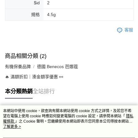
$id
2
規格
4.5g
客服
商品相關分類 (2)
有機保養品牌
德國 Benecos 芭娜蔻
🔥 滿額折扣｜湊金額享優惠 👀
本分類熱銷
全站排行
本網站中使用 cookie，欲查詢有關本網站使用 cookie 方式之詳情，及若您不希
熱門標籤
望在電腦上使用 cookie 時應如何變更電腦的 cookie 設定，請參閱本網站「
隱私
權條款
」之 Cookie 聲明。您繼續使用本網站即表示您同意本公司得按本網站使
用條款之 Cookie 聲明使用 cookie。
了解更多 >