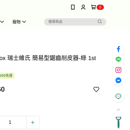
0
寵物
rinox 瑞士維氏 簡易型鋸齒削皮器-綠 1st
999免運
60