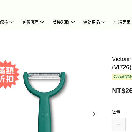
保養
身體護理
美髮彩妝
婦幼用品
生活居家
Victo
(VI726)
超取滿NT$
NT$2
數量