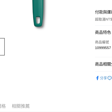
付款與運
超取滿NT$
付款方式
商品特色
信用卡一
商品編號
10999557
超商取貨
LINE Pay
商品相關分
Apple Pay
廚具精品
分享
街口支付
🔥 滿額折
悠遊付
Google Pa
規格
相關推薦
ATM付款