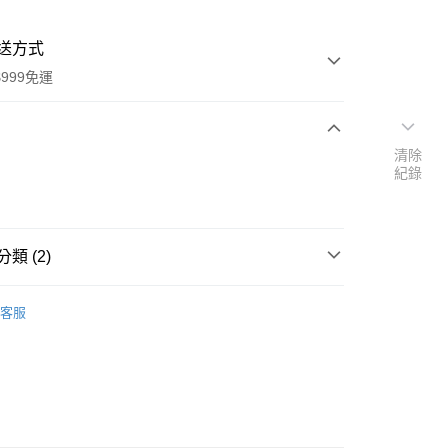
送方式
999免運
清除
次付款
紀錄
付款
類 (2)
瑞士 Victorinox 刀品小物
客服
扣｜湊金額享優惠 👀
y