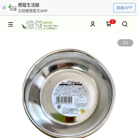
德蔻生活館
開啟APP
立刻使用官方APP
0
1
/
1