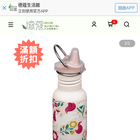
德蔻生活館
開啟APP
立刻使用官方APP
0
1
/
1