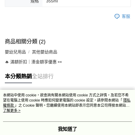
規格
355ml
客服
商品相關分類 (2)
嬰幼兒用品
其他嬰幼商品
🔥 滿額折扣｜湊金額享優惠 👀
本分類熱銷
全站排行
本網站中使用 cookie，欲查詢有關本網站使用 cookie 方式之詳情，及若您不希
熱門標籤
望在電腦上使用 cookie 時應如何變更電腦的 cookie 設定，請參閱本網站「
隱私
權條款
」之 Cookie 聲明。您繼續使用本網站即表示您同意本公司得按本網站使
用條款之 Cookie 聲明使用 cookie。
了解更多 >
我知道了