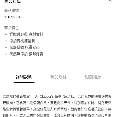
商品特色
信用卡一次付款
商品編號
超商取貨付款
11073634
LINE Pay
商品特色
Apple Pay
鮮嫩雞野雞 真材實料
添加杏桃補營養
街口支付
無穀低敏 吃得安心
悠遊付
天然無添加 貓咪好愛
Google Pay
ATM付款
詳細說明
商品規格
相關推薦
運送方式
全家取貨付款
給貓咪的營養饗宴──Dr. Clauder’s 精選 No.7 採用高達九成的優質雞肉與
每筆NT$80，滿NT$999(含以上)免運費
野雞肉，富含高生物價蛋白質，滿足肉食天性。特別添加杏桃，補充天然
維生素與營養精華，搭配紅花油與水芹萃取，從內而外守護毛孩健康。無
全家純取貨 (先付款
穀配方、不含人工香料與防腐劑，成分單純透明，讓挑嘴貓咪也安心享受
每筆NT$80，滿NT$999(含以上)免運費