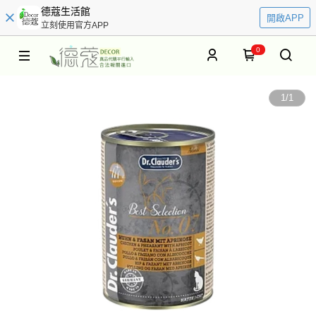
德蔻生活館
開啟APP
立刻使用官方APP
0
1
/
1