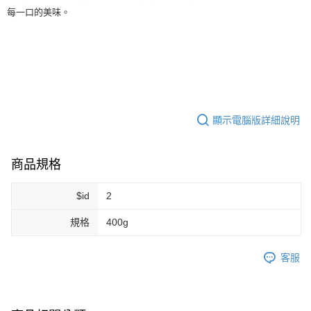
每一口的美味。
7-11取貨付款
每筆NT$80，滿NT$999(含以上)免運費
7-11純取貨 (先付款
每筆NT$80，滿NT$999(含以上)免運費
宅配
顯示電腦版詳細說明
每筆NT$100，滿NT$999(含以上)免運費
離島宅配（澎湖、金門、馬祖、小琉球）
商品規格
每筆NT$250，滿NT$3,000(含以上)免運費
$id
2
付款後門市自取
免運費
規格
400g
客服