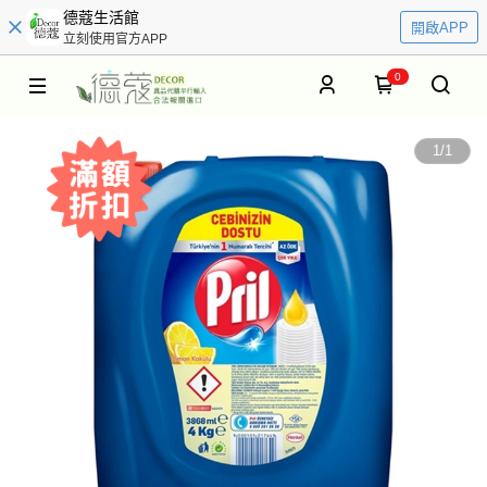
德蔻生活館
開啟APP
立刻使用官方APP
0
1
/
1