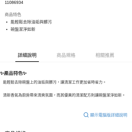
11086934
LINE Pay
商品特色
Apple Pay
能輕鬆去除油垢與髒污
碗盤潔淨如新
街口支付
悠遊付
Google Pay
詳細說明
商品規格
相關推薦
ATM付款
✨產品特色✨
運送方式
能輕鬆去除碗盤上的油垢與髒污，讓清潔工作更加省時省力。
全家取貨付款
清新香氣為廚房帶來清爽氛圍，而其優異的清潔配方則讓碗盤潔淨如新。
每筆NT$80，滿NT$999(含以上)免運費
全家純取貨 (先付款
顯示電腦版詳細說明
每筆NT$80，滿NT$999(含以上)免運費
7-11取貨付款