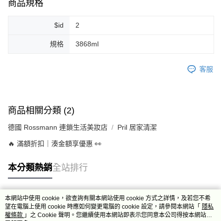
商品規格
每筆NT$80，滿NT$999(含以上)免運費
7-11純取貨 (先付款
$id
2
每筆NT$80，滿NT$999(含以上)免運費
規格
3868ml
宅配
每筆NT$100，滿NT$999(含以上)免運費
客服
離島宅配（澎湖、金門、馬祖、小琉球）
每筆NT$250，滿NT$3,000(含以上)免運費
商品相關分類 (2)
付款後門市自取
德國 Rossmann 連鎖生活美妝店
Pril 居家清潔
免運費
🔥 滿額折扣｜湊金額享優惠 👀
本分類熱銷
全站排行
本網站中使用 cookie，欲查詢有關本網站使用 cookie 方式之詳情，及若您不希
熱門標籤
望在電腦上使用 cookie 時應如何變更電腦的 cookie 設定，請參閱本網站「
隱私
權條款
」之 Cookie 聲明。您繼續使用本網站即表示您同意本公司得按本網站使