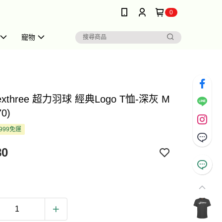
0
寵物
exthree 超力羽球 經典Logo T恤-深灰 M
0)
999免運
80