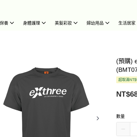
保養
身體護理
美髮彩妝
婦幼用品
生活居家
(預購) 
(BMT07
超取滿NT$
NT$6
數量