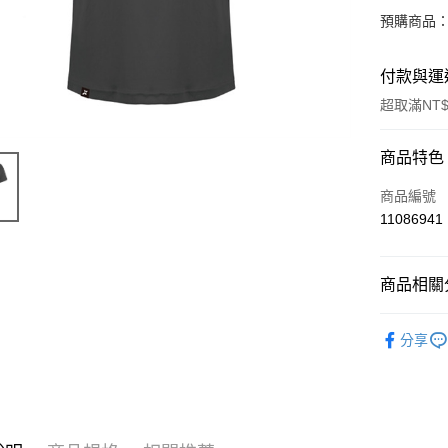
預購商品：
付款與運
超取滿NT$
付款方式
商品特色
信用卡一
商品編號
11086941
超商取貨
LINE Pay
商品相關分
Apple Pay
露營運動
分享
街口支付
悠遊付
Google Pa