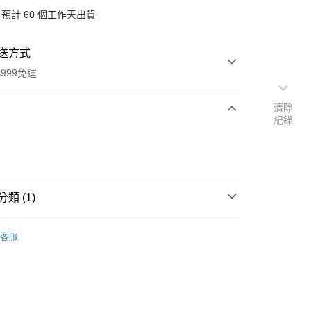
預計 60 個工作天出貨
送方式
999免運
清除
紀錄
次付款
付款
類 (1)
用品
羽球類用品
客服
y