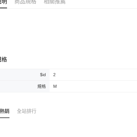
說明
商品規格
相關推薦
ATM付款
運送方式
全家取貨
每筆NT$8
全家純取貨
規格
每筆NT$8
7-11取貨
$id
2
每筆NT$8
規格
M
7-11純取
每筆NT$8
宅配
熱銷
全站排行
每筆NT$1
離島宅配