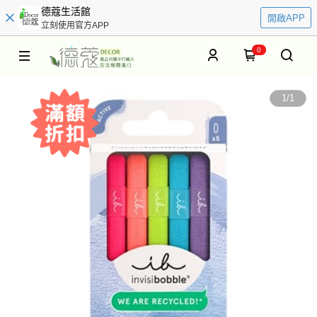
德蔻生活館
開啟APP
立刻使用官方APP
0
1
/
1