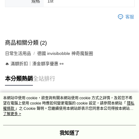
規格
1st
客服
商品相關分類 (2)
日常生活用品
德國 invisibobble 神奇魔髮圈
🔥 滿額折扣｜湊金額享優惠 👀
本分類熱銷
全站排行
本網站中使用 cookie，欲查詢有關本網站使用 cookie 方式之詳情，及若您不希
熱門標籤
望在電腦上使用 cookie 時應如何變更電腦的 cookie 設定，請參閱本網站「
隱私
權條款
」之 Cookie 聲明。您繼續使用本網站即表示您同意本公司得按本網站使
用條款之 Cookie 聲明使用 cookie。
了解更多 >
我知道了