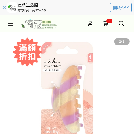
德蔻生活館
開啟APP
立刻使用官方APP
0
1
/
1