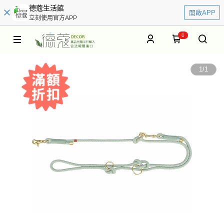
德蔻生活館
開啟APP
立刻使用官方APP
0
1
/
1