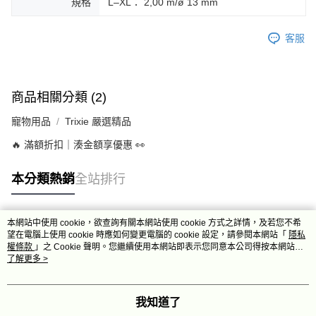
規格
L–XL： 2,00 m/ø 13 mm
客服
商品相關分類 (2)
寵物用品
Trixie 嚴選精品
🔥 滿額折扣｜湊金額享優惠 👀
本分類熱銷
全站排行
本網站中使用 cookie，欲查詢有關本網站使用 cookie 方式之詳情，及若您不希
熱門標籤
望在電腦上使用 cookie 時應如何變更電腦的 cookie 設定，請參閱本網站「
隱私
權條款
」之 Cookie 聲明。您繼續使用本網站即表示您同意本公司得按本網站使
用條款之 Cookie 聲明使用 cookie。
了解更多 >
我知道了