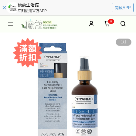
德蔻生活館
開啟APP
立刻使用官方APP
0
1
/
1