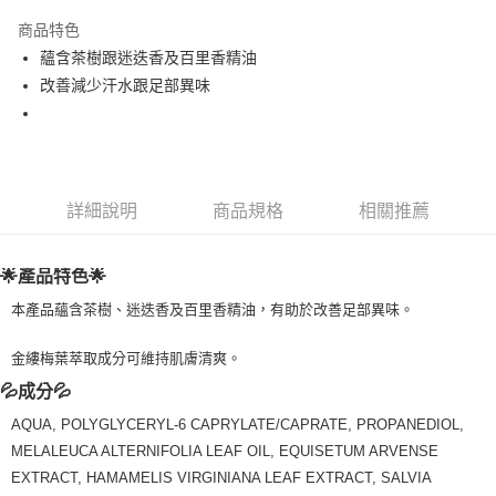
LINE Pay
商品特色
Apple Pay
蘊含茶樹跟迷迭香及百里香精油
改善減少汗水跟足部異味
街口支付
悠遊付
Google Pay
詳細說明
商品規格
相關推薦
ATM付款
運送方式
🌟產品特色🌟
全家取貨付款
本產品蘊含茶樹、迷迭香及百里香精油，有助於改善足部異味。
每筆NT$80，滿NT$999(含以上)免運費
金縷梅葉萃取成分可維持肌膚清爽。
全家純取貨 (先付款
💦成分💦
每筆NT$80，滿NT$999(含以上)免運費
AQUA, POLYGLYCERYL-6 CAPRYLATE/CAPRATE, PROPANEDIOL,
7-11取貨付款
MELALEUCA ALTERNIFOLIA LEAF OIL, EQUISETUM ARVENSE
EXTRACT, HAMAMELIS VIRGINIANA LEAF EXTRACT, SALVIA
每筆NT$80，滿NT$999(含以上)免運費