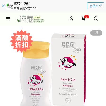
德蔻生活館
開啟APP
立刻使用官方APP
0
1
/
1