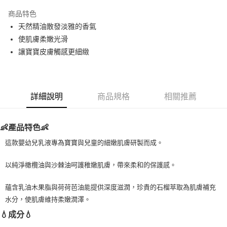
LINE Pay
商品特色
Apple Pay
天然精油散發淡雅的香氣
使肌膚柔嫩光滑
街口支付
讓寶寶皮膚觸感更細緻
悠遊付
Google Pay
詳細說明
商品規格
相關推薦
ATM付款
運送方式
👶產品特色👶
全家取貨付款
這款嬰幼兒乳液專為寶寶與兒童的細嫩肌膚研製而成。
每筆NT$80，滿NT$999(含以上)免運費
以純淨橄欖油與沙棘油呵護稚嫩肌膚，帶來柔和的保護感。
全家純取貨 (先付款
每筆NT$80，滿NT$999(含以上)免運費
蘊含乳油木果脂與荷荷芭油能提供深度滋潤，珍貴的石榴萃取為肌膚補充
水分，使肌膚維持柔嫩潤澤。
7-11取貨付款
💧成分💧
每筆NT$80，滿NT$999(含以上)免運費