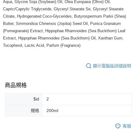
Aqua, Glycine Soja (Soybean) Oil, Olea Europaea (Olive) Oil,
7-11純取貨 (先付款
Capric/Caprylic Triglyceride, Glyceryl Stearate Se, Glyceryl Stearate
每筆NT$80，滿NT$999(含以上)免運費
Citrate, Hydrogenated Coco-Glycerides, Butyrospermum Parkii (Shea)
Butter, Simmondsia Chinensis (Jojoba) Seed Oil, Punica Granatum
宅配
(Pomegranate) Extract, Hippophae Rhamnoides (Sea Buckthorn) Leaf
每筆NT$100，滿NT$999(含以上)免運費
Extract, Hippophae Rhamnoides (Sea Buckthorn) Oil, Xanthan Gum,
離島宅配（澎湖、金門、馬祖、小琉球）
Tocopherol, Lactic Acid, Parfum (Fragrance)
每筆NT$250，滿NT$3,000(含以上)免運費
付款後門市自取
顯示電腦版詳細說明
免運費
商品規格
$id
2
規格
200ml
客服