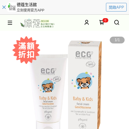
德蔻生活館
開啟APP
立刻使用官方APP
0
1
/
1