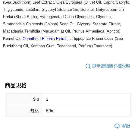
(Sea Buckthorn) Leaf Extract, Olea Europaea (Olive) Oil, Capric/Caprylic
7-11純取貨 (先付款
Triglyceride, Lecithin, Glyceryl Stearate Se, Sorbitol, Butyrospermum
每筆NT$80，滿NT$999(含以上)免運費
Parkii (Shea) Butter, Hydrogenated Coco-Glycerides, Glycerin,
Simmondsia Chinensis (Jojoba) Seed Oil, Glyceryl Stearate Citrate,
宅配
Macadamia Ternifolia (Macadamia) Oil, Prunus Armeniaca (Apricot)
每筆NT$100，滿NT$999(含以上)免運費
Kernel Oil,
, Hippophae Rhamnoides (Sea
Oenothera Biennis Extract
離島宅配（澎湖、金門、馬祖、小琉球）
Buckthorn) Oil, Xanthan Gum, Tocopherol, Parfum (Fragrance)
每筆NT$250，滿NT$3,000(含以上)免運費
付款後門市自取
顯示電腦版詳細說明
免運費
商品規格
$id
2
規格
50ml
客服