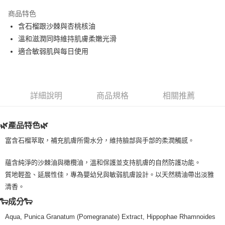
LINE Pay
商品特色
Apple Pay
含石榴跟沙棘與杏桃核油
溫和滋潤同時維持肌膚柔嫩光滑
街口支付
適合敏弱肌與每日使用
悠遊付
Google Pay
詳細說明
商品規格
相關推薦
ATM付款
運送方式
🌿產品特色🌿
全家取貨付款
富含石榴萃取，補充肌膚所需水分，維持臉部與手部的柔潤觸感。
每筆NT$80，滿NT$999(含以上)免運費
蘊含純淨的沙棘油與橄欖油，溫和保護並支持肌膚的自然防護功能。
全家純取貨 (先付款
質地輕盈、延展性佳，專為嬰幼兒與敏弱肌膚設計。以天然精油帶出淡雅
每筆NT$80，滿NT$999(含以上)免運費
清香。
🐑成分🐑
7-11取貨付款
Aqua, Punica Granatum (Pomegranate) Extract, Hippophae Rhamnoides
每筆NT$80，滿NT$999(含以上)免運費