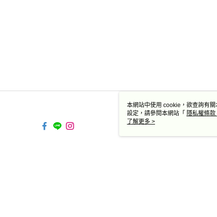
本網站中使用 cookie，欲查詢有關
設定，請參閱本網站「
隱私權條款
使用 cookie。
了解更多 >
TW-MWG1-61-14 Web2.0 
© 2026 by 德蔻天然有機產品有限公司