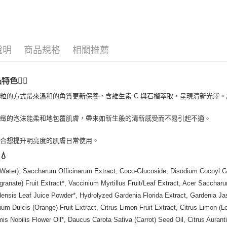
🔥 滿額折
運送方式
全家取貨
說明
商品規格
相關推薦
每筆NT$8
品特色💆‍♀️
全家純取貨
每筆NT$8
粒的方式帶來溫和的角質更新保養，含維生素 C 與石榴萃取，呈現清新光澤
7-11取貨
細緻的泡沫能柔和地包覆肌膚，帶來如新生般的清新感受而不易引起不適。
每筆NT$8
適合想提升明亮度的肌膚日常使用。
7-11純取
💧
每筆NT$8
Water), Saccharum Officinarum Extract, Coco-Glucoside, Disodium Cocoyl G
宅配
ranate) Fruit Extract*, Vaccinium Myrtillus Fruit/Leaf Extract, Acer Sacchar
每筆NT$1
ensis Leaf Juice Powder*, Hydrolyzed Gardenia Florida Extract, Gardenia Jas
ium Dulcis (Orange) Fruit Extract, Citrus Limon Fruit Extract, Citrus Limon (
離島宅配
is Nobilis Flower Oil*, Daucus Carota Sativa (Carrot) Seed Oil, Citrus Aurant
每筆NT$2