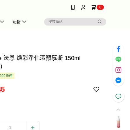
0
寵物
ame 法恩 煥彩淨化潔顏慕斯 150ml
)
999免運
45