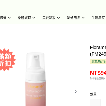
保養
身體護理
美髮彩妝
婦幼用品
生活居家
Flor
(FM245
超取滿NT$
NT$9
NT$1,285
數量