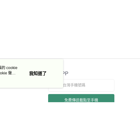
 cookie
kie 聲明
我知道了
官方APP
免費傳送載點至手機
若接到可疑電話，請洽詢165反詐騙專線
本站最佳瀏覽環境請使用 Google Chrome、Firefox 或 Edge 以上版本