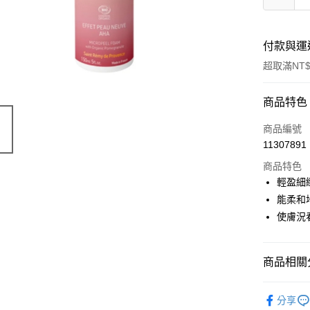
付款與運
超取滿NT$
付款方式
商品特色
信用卡一
商品編號
11307891
超商取貨
商品特色
LINE Pay
輕盈細
能柔和
Apple Pay
使膚況
街口支付
悠遊付
商品相關分
Google Pa
有機保養
分享
ATM付款