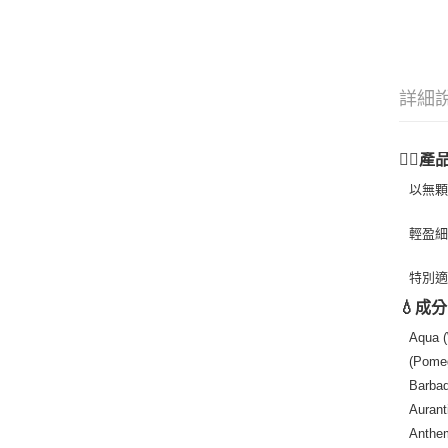
詳細
💆‍♀️產
以無顆
輕盈
特別
💧成分
Aqua (
(Pomeg
Barbad
Aurant
Anthem