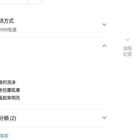
送方式
999免運
清除
紀錄
次付款
付款
緻的泡沫
地包覆肌膚
看起來明亮
類 (2)
y
品牌
法國 Florame 法恩
客服