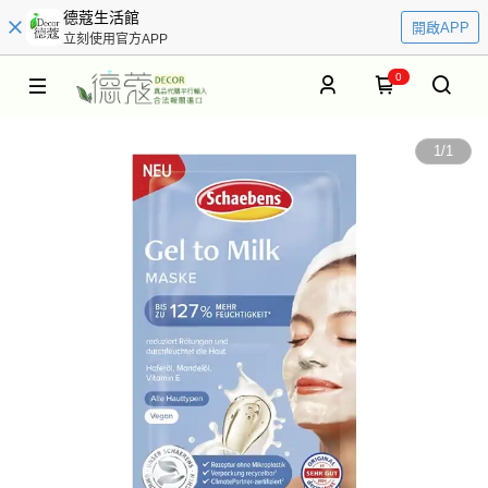
德蔻生活館
開啟APP
立刻使用官方APP
0
1
/
1