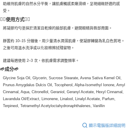
助維持肌膚的自然水分平衡，讓肌膚觸感柔嫩滑順，呈現細緻舒適的感
每筆NT$80，滿NT$999(含以上)免運費
受。
7-11純取貨 (先付款
💆‍♀️
💆‍♀️
使用方式
每筆NT$80，滿NT$999(含以上)免運費
將凝膠均勻塗抹於清潔且乾燥的臉部肌膚，避開眼睛與唇部周圍。
宅配
靜置約 10–15 分鐘後，用少量清水潤濕肌膚，使凝膠轉變為乳白色質地。
每筆NT$100，滿NT$999(含以上)免運費
之後可用溫水洗淨或以化妝棉擦拭殘留物。
離島宅配（澎湖、金門、馬祖、小琉球）
建議每週使用 2–3 次，依肌膚需求調整頻率。
每筆NT$250，滿NT$3,000(含以上)免運費
🌱成分🌱
付款後門市自取
Glycine Soja Oil, Glycerin, Sucrose Stearate, Avena Sativa Kernel Oil,
免運費
Prunus Amygdalus Dulcis Oil, Tocopherol, Alpha-Isomethyl Ionone, Amyl
Cinnamal, Aqua, Citronellol, Geraniol, Geranyl Acetate, Hexyl Cinnamal,
Lavandula Oil/Extract, Limonene, Linalool, Linalyl Acetate, Parfum,
Terpineol, Tetramethyl Acetyloctahydronaphthalenes, Vanillin
顯示電腦版詳細說明