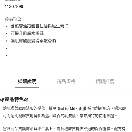
超商取貨付款
11307899
LINE Pay
商品特色
Apple Pay
含燕麥油跟甜杏仁油與維生素 E
可提升肌膚水潤感
街口支付
讓肌膚觸感變得柔嫩滑順
悠遊付
Google Pay
ATM付款
詳細說明
商品規格
相關推薦
運送方式
全家取貨付款
🌿產品特色🌿
每筆NT$80，滿NT$999(含以上)免運費
讓肌膚體驗魔法般的變化！這款
採用創新配方，遇水即
Gel to Milk 面膜
全家純取貨 (先付款
可將透明凝膠質地轉化為溫和滋養的乳液感，帶來獨特的使用樂趣。
每筆NT$80，滿NT$999(含以上)免運費
富含高品質護膚油與維生素 E，為各種膚質提供舒適的保養體驗。配方有
7-11取貨付款