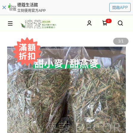
德蔻生活館
開啟APP
立刻使用官方APP
0
1
/
1