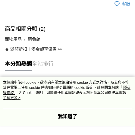
客服
商品相關分類 (2)
寵物用品
萌兔館
🔥 滿額折扣｜湊金額享優惠 👀
本分類熱銷
全站排行
本網站中使用 cookie，欲查詢有關本網站使用 cookie 方式之詳情，及若您不希
熱門標籤
望在電腦上使用 cookie 時應如何變更電腦的 cookie 設定，請參閱本網站「
隱私
權條款
」之 Cookie 聲明。您繼續使用本網站即表示您同意本公司得按本網站使
用條款之 Cookie 聲明使用 cookie。
了解更多 >
我知道了