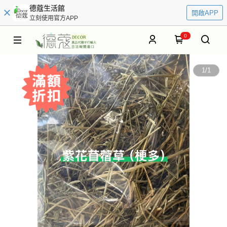
德蔻生活館
開啟APP
立刻使用官方APP
0
1
/
1