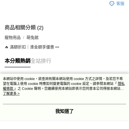
客服
商品相關分類 (2)
寵物用品
萌兔館
🔥 滿額折扣｜湊金額享優惠 👀
本分類熱銷
全站排行
本網站中使用 cookie，欲查詢有關本網站使用 cookie 方式之詳情，及若您不希
熱門標籤
望在電腦上使用 cookie 時應如何變更電腦的 cookie 設定，請參閱本網站「
隱私
權條款
」之 Cookie 聲明。您繼續使用本網站即表示您同意本公司得按本網站使
用條款之 Cookie 聲明使用 cookie。
了解更多 >
我知道了