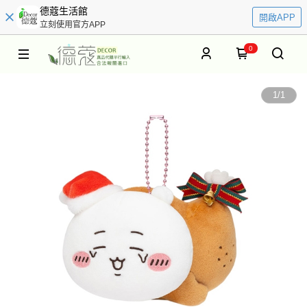
德蔻生活館
開啟APP
立刻使用官方APP
0
1
/
1