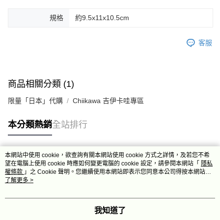
規格
約9.5x11x10.5cm
客服
商品相關分類 (1)
限量「日本」代購
Chiikawa 吉伊卡哇專區
本分類熱銷
全站排行
本網站中使用 cookie，欲查詢有關本網站使用 cookie 方式之詳情，及若您不希
熱門標籤
望在電腦上使用 cookie 時應如何變更電腦的 cookie 設定，請參閱本網站「
隱私
權條款
」之 Cookie 聲明。您繼續使用本網站即表示您同意本公司得按本網站使
用條款之 Cookie 聲明使用 cookie。
了解更多 >
我知道了