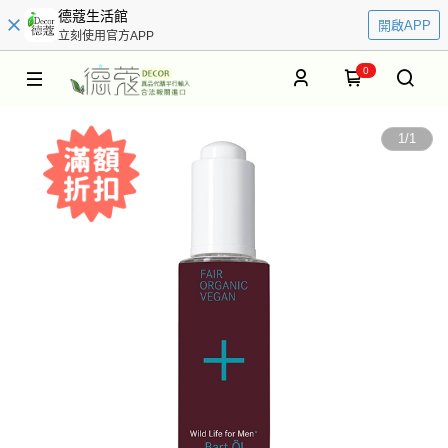
德蔻生活館
開啟APP
立刻使用官方APP
0
1
/
1