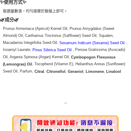
✨
✨
使用方式
7-11純取貨 (先付款
取適量數滴，均勻按摩於鬍鬚上即可。
每筆NT$80，滿NT$999(含以上)免運費
🌿成分🌿
宅配
Prunus Armeniaca (Apricot) Kernel Oil, Prunus Amygdalus (Sweet
每筆NT$100，滿NT$999(含以上)免運費
Almond) Oil, Carthamus Tinctorius (Safflower) Seed Oil, Squalen,
Macadamia Integrifolia Seed Oil,
,
Sesamum Indicum (Sesame) Seed Oil
離島宅配（澎湖、金門、馬祖、小琉球）
Isoamyl Laurate,
, Persea Gratissima (Avocado)
Pinus Sibirica Seed Oil
每筆NT$250，滿NT$3,000(含以上)免運費
Oil, Argania Spinosa (Argan) Kernel Oil,
Cymbopogon Flexuosus
付款後門市自取
, Tocopherol (Vitamin E), Helianthus Annus (Sunflower)
(Lemongras) Oil
免運費
Seed Oil, Parfum,
,
,
,
,
Citral
Citronellol
Geraniol
Limonene
Linalool
--