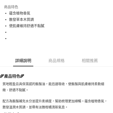
LINE Pay
商品特色
Apple Pay
蘊含植物香氣
散發草本木質調
街口支付
使肌膚維持舒適不黏膩
悠遊付
Google Pay
ATM付款
詳細說明
商品規格
相關推薦
運送方式
全家取貨付款
🌾
🌾
產品特色
每筆NT$80，滿NT$999(含以上)免運費
質地輕盈且具保濕感的鬍鬚油，能迅速吸收，使鬍鬚與肌膚維持柔軟細
全家純取貨 (先付款
緻、舒適不黏膩。
每筆NT$80，滿NT$999(含以上)免運費
配方為鬍鬚補充水分並提升柔順度，幫助梳理更加順暢。蘊含植物香氣，
7-11取貨付款
散發溫潤木質調，並帶有淡雅柑橘清新氣息。
每筆NT$80，滿NT$999(含以上)免運費