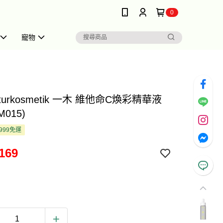
0
寵物
aturkosmetik 一木 維他命C煥彩精華液
IM015)
999免運
169