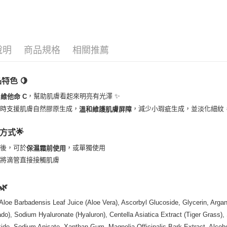
🔥 滿額折
運送方式
全家取貨
說明
商品規格
相關推薦
每筆NT$8
特色 🍋
全家純取貨
每筆NT$8
，幫助肌膚看起來明亮有光澤 ✨
 維他命 C
同時支援肌膚自然膠原生成，
，減少小瑕疵生成，並淡化細紋
溫和維護肌膚屏障
7-11取貨
每筆NT$8
🌟
方式
7-11純取
膚後，可於
，或單獨使用
保濕霜前使用
每筆NT$8
免將滴管直接接觸肌膚
宅配
🌿
每筆NT$1
Aloe Barbadensis Leaf Juice (Aloe Vera), Ascorbyl Glucoside, Glycerin, Argan
離島宅配
do), Sodium Hyaluronate (Hyaluron), Centella Asiatica Extract (Tiger Grass
每筆NT$2
ide, Sodium Anisate, Xanthan Gum, Magnolia Officinalis Bark Extract, Alcohol,