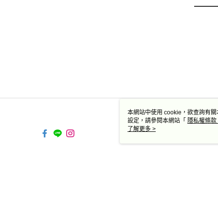
本網站中使用 cookie，欲查詢有關
設定，請參閱本網站「
隱私權條款
使用 cookie。
了解更多 >
TW-MWG1-66-50 Web2.0 
© 2026 by 德蔻天然有機產品有限公司