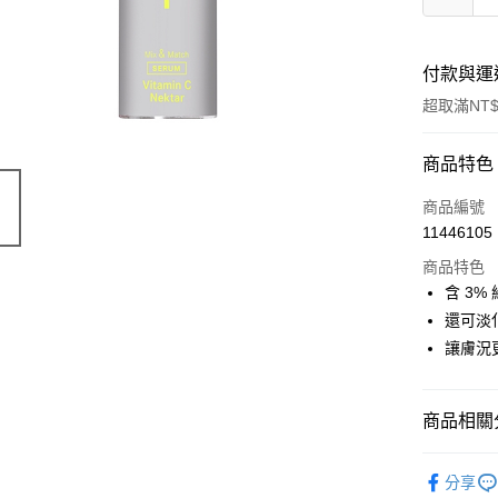
付款與運
超取滿NT$
付款方式
商品特色
信用卡一
商品編號
11446105
超商取貨
商品特色
LINE Pay
含 3%
還可淡
Apple Pay
讓膚況
街口支付
悠遊付
商品相關分
Google Pa
有機保養
分享
ATM付款