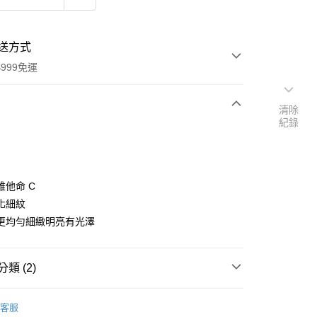
送方式
999免運
清除
紀錄
次付款
付款
 維他命 C
化細紋
更均勻細緻明亮有光澤
類 (2)
y
品牌
德國 i+m Naturkosmetik 一木
客服