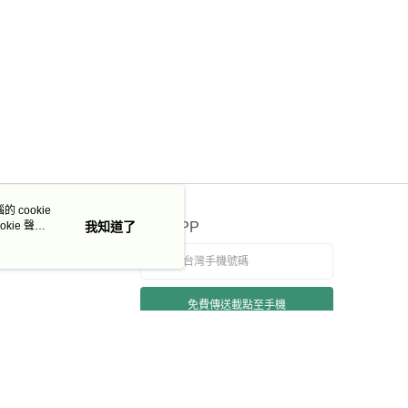
 cookie
kie 聲明
我知道了
官方APP
免費傳送載點至手機
若接到可疑電話，請洽詢165反詐騙專線
本站最佳瀏覽環境請使用 Google Chrome、Firefox 或 Edge 以上版本