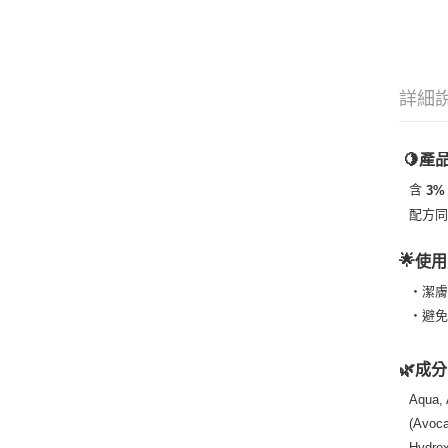
詳細
🍋產品
含
3%
配方
🌟
使用
・潔
・避
🌿成分
Aqua, 
(Avoca
Hydrox