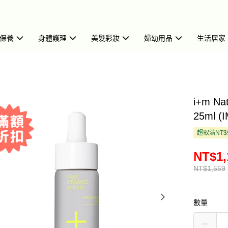
保養
身體護理
美髮彩妝
婦幼用品
生活居家
i+m N
25ml (
超取滿NT$
NT$1,
NT$1,559
數量