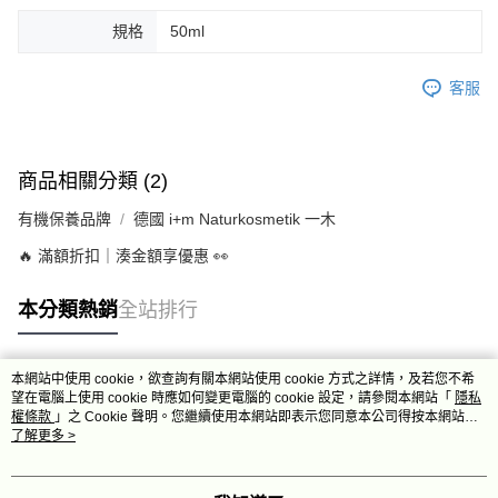
規格
50ml
客服
商品相關分類 (2)
有機保養品牌
德國 i+m Naturkosmetik 一木
🔥 滿額折扣｜湊金額享優惠 👀
本分類熱銷
全站排行
本網站中使用 cookie，欲查詢有關本網站使用 cookie 方式之詳情，及若您不希
熱門標籤
望在電腦上使用 cookie 時應如何變更電腦的 cookie 設定，請參閱本網站「
隱私
權條款
」之 Cookie 聲明。您繼續使用本網站即表示您同意本公司得按本網站使
用條款之 Cookie 聲明使用 cookie。
了解更多 >