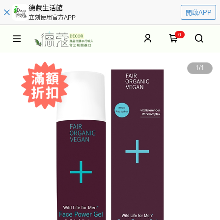
德蔻生活館
開啟APP
立刻使用官方APP
0
1
/
1