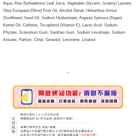
Aqua, Aloe Barbadensis Leaf Juice, Vegetable Glycerin, Isoamyl Laurate,
7-11純取貨 (先付款
Olea Europaea (Olive) Fruit Oil, Alcohol Denat, Helianthus Annus
每筆NT$80，滿NT$999(含以上)免運費
(Sunflower) Seed Oil, Sodium Hyaluronate, Argania Spinosa (Argan)
Kernel Oil, Caffeine, Tocopherol (Vitamin E), Lactic Acid, Sodium
宅配
Phytate, Sclerotium Gum, Xanthan Gum, Sodium Levulinate, Sodium
每筆NT$100，滿NT$999(含以上)免運費
Anisate, Parfum, Citral, Geraniol, Limonene, Linalool
離島宅配（澎湖、金門、馬祖、小琉球）
每筆NT$250，滿NT$3,000(含以上)免運費
付款後門市自取
--
免運費