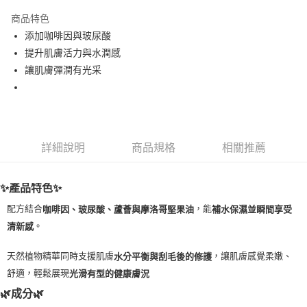
LINE Pay
商品特色
Apple Pay
添加咖啡因與玻尿酸
提升肌膚活力與水潤感
街口支付
讓肌膚彈潤有光采
悠遊付
Google Pay
ATM付款
詳細說明
商品規格
相關推薦
運送方式
✨產品特色✨
全家取貨付款
每筆NT$80，滿NT$999(含以上)免運費
配方結合
，能
咖啡因、玻尿酸、蘆薈與摩洛哥堅果油
補水保濕並瞬間享受
。
清新感
全家純取貨 (先付款
每筆NT$80，滿NT$999(含以上)免運費
天然植物精華同時支援肌膚
，讓肌膚感覺柔嫩、
水分平衡與刮毛後的修護
舒適，輕鬆展現
光滑有型的健康膚況
7-11取貨付款
🌿成分🌿
每筆NT$80，滿NT$999(含以上)免運費