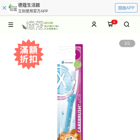
德蔻生活館
開啟APP
立刻使用官方APP
0
1
/
1