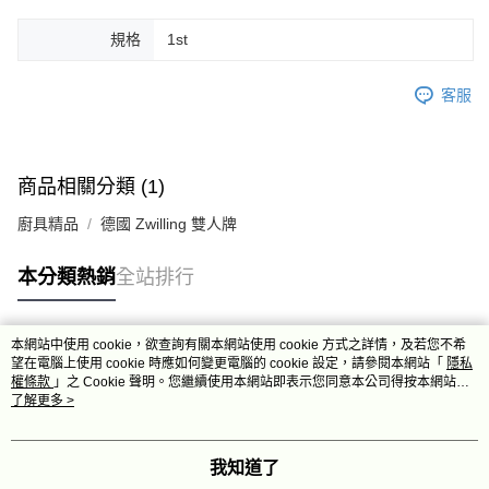
規格
1st
客服
商品相關分類 (1)
廚具精品
德國 Zwilling 雙人牌
本分類熱銷
全站排行
本網站中使用 cookie，欲查詢有關本網站使用 cookie 方式之詳情，及若您不希
熱門標籤
望在電腦上使用 cookie 時應如何變更電腦的 cookie 設定，請參閱本網站「
隱私
權條款
」之 Cookie 聲明。您繼續使用本網站即表示您同意本公司得按本網站使
用條款之 Cookie 聲明使用 cookie。
了解更多 >
我知道了