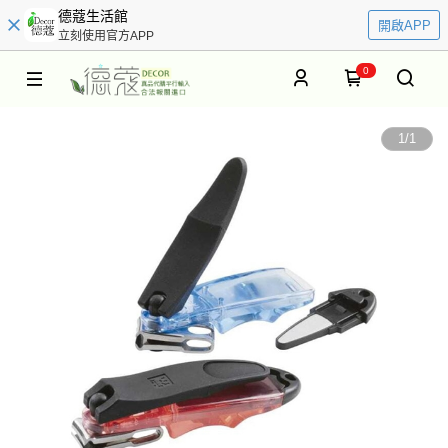
德蔻生活館
開啟APP
立刻使用官方APP
0
1
/
1