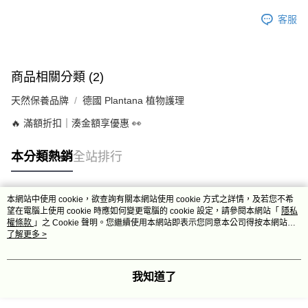
客服
商品相關分類 (2)
天然保養品牌
德國 Plantana 植物護理
🔥 滿額折扣｜湊金額享優惠 👀
本分類熱銷
全站排行
本網站中使用 cookie，欲查詢有關本網站使用 cookie 方式之詳情，及若您不希
熱門標籤
望在電腦上使用 cookie 時應如何變更電腦的 cookie 設定，請參閱本網站「
隱私
權條款
」之 Cookie 聲明。您繼續使用本網站即表示您同意本公司得按本網站使
用條款之 Cookie 聲明使用 cookie。
了解更多 >
我知道了