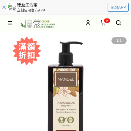
德蔻生活館
開啟APP
立刻使用官方APP
0
1
/
1