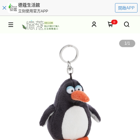
德蔻生活館
開啟APP
立刻使用官方APP
0
1
/
1