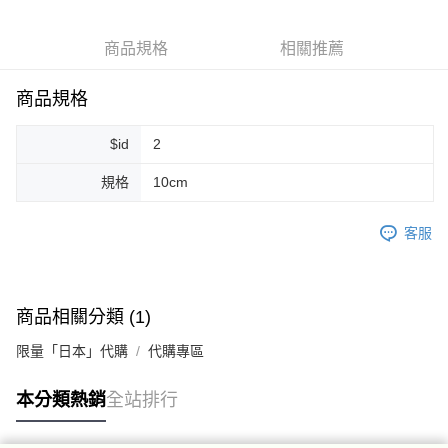
Apple Pay
商品規格
相關推薦
街口支付
悠遊付
商品規格
Google Pay
$id
2
ATM付款
規格
10cm
運送方式
客服
全家取貨付款
每筆NT$80，滿NT$999(含以上)免運費
全家純取貨 (先付款
商品相關分類 (1)
每筆NT$80，滿NT$999(含以上)免運費
限量「日本」代購
代購專區
7-11取貨付款
本分類熱銷
全站排行
每筆NT$80，滿NT$999(含以上)免運費
7-11純取貨 (先付款