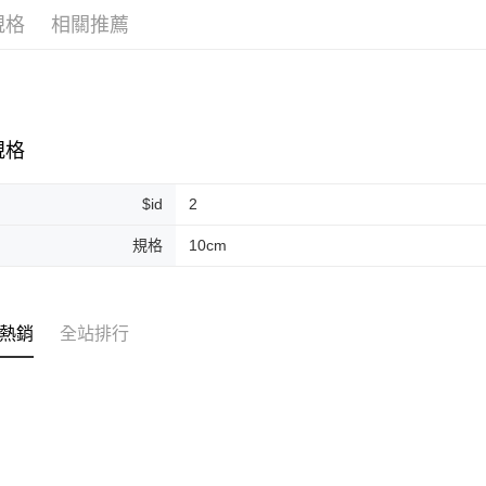
規格
相關推薦
ATM付款
運送方式
全家取貨
規格
每筆NT$8
$id
2
全家純取貨
每筆NT$8
規格
10cm
7-11取貨
每筆NT$8
熱銷
全站排行
7-11純取
每筆NT$8
宅配
每筆NT$1
離島宅配