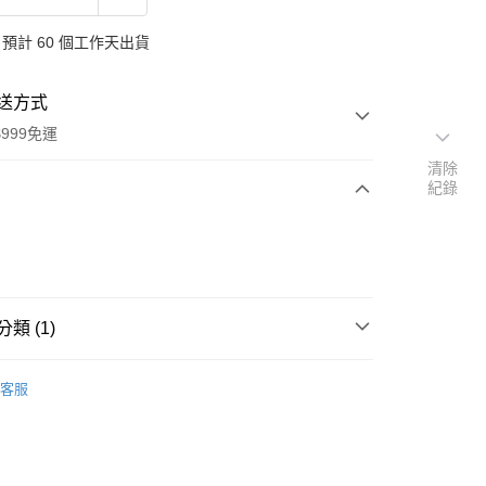
預計 60 個工作天出貨
送方式
999免運
清除
紀錄
次付款
付款
類 (1)
本」代購
代購專區
客服
y