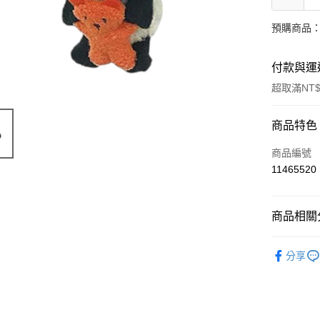
預購商品：
付款與運
超取滿NT$
付款方式
商品特色
信用卡一
商品編號
11465520
超商取貨
LINE Pay
商品相關分
Apple Pay
限量「日
分享
街口支付
悠遊付
Google Pa