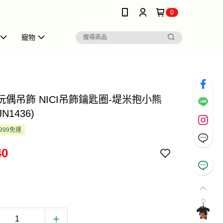
0
寵物
 玩偶吊飾 NICI吊飾鑰匙圈-堤米抱小熊
JN1436)
999免運
40