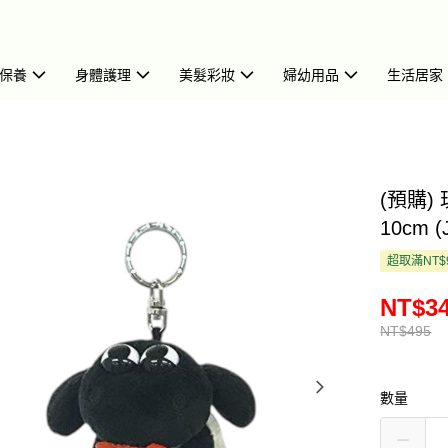
保養
身體護理
美髮彩妝
婦幼用品
生活居家
(預購)
10cm (
超取滿NT$
NT$3
NT$495
數量